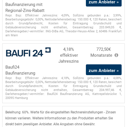
zum Anbieter »
Baufinanzierung mit
Regional-Zins-Rabatt
Repr. Bsp: Effektiver Jahreszins: 4,09%, Sollzins gebunden p.a.: 3,99%,
Bearbeitungsgebühr: 0,00%, Nettodarlehensbetrag: 150.000 €, 120 Raten, besichert
durch Grundpfandrecht, Kosten für Eintragung Grundschuld und
Gebäudeversicherung nicht enthalten, Gesamtbetrag: 203.849,05 €,
Darlehensgeber/-vermittler: ING-DiBa AG, Theodor-Heuss-Allee 2, 60486 Frankfurt
am Main
4,18%
772,50€
effektiver
Monatsrate
Jahreszins
Baufi24
zum Anbieter »
Baufinanzierung
Repr. Bsp: Effektiver Jahreszins: 4,18%, Sollzins gebunden p.a.: 4,08%,
Bearbeitungsgebühr: 0,00%, Nettodarlehensbetrag: 150.000 €, 120 Raten, besichert
durch Grundpfandrecht, Kosten für Eintragung Grundschuld und
Gebäudeversicherung nicht enthalten, Gesamtbetrag: 204.997,46 €,
Darlehensgeber/-vermittler: Baufi24 Baufinanzierung AG, Kattrepelsbrücke 1,
20095 Hamburg
Beleihung: 60%. Werte für die eingestellten Rechnereinstellungen - Zinsen
können variieren. Weitere Informationen zu den Produkten erhalten Sie
direkt beim jeweiligen Anbieter. Alle Angaben ohne Gewähr.