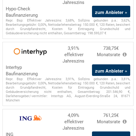
Jahreszins
Hypo-Check
zum Anbieter »
Baufinanzierung
Repr. Bsp: Effektiver Jahreszins: 3,68%, Sollzins gebunden p.a.: 3,62%,
Bearbeitungsgebühr: 0,00%, Nettodarlehensbetrag: 150.000 €, 120 Raten, besichert
durch Grundpfandrecht, Kosten für Eintragung Grundschuld und
Gebäudeversicherung nicht enthalten, Gesamtbetrag: 198.595,07 €
3,91%
738,75€
effektiver
Monatsrate
Jahreszins
Interhyp
zum Anbieter »
Baufinanzierung
Repr. Bsp: Effektiver Jahreszins: 3,91%, Sollzins gebunden p.a.: 3,81%,
Bearbeitungsgebühr: 0,00%, Nettodarlehensbetrag: 150.000 €, 120 Raten, besichert
durch Grundpfandrecht, Kosten für Eintragung Grundschuld und
Gebäudeversicherung nicht enthalten, Gesamtbetrag: 201.546,90 €,
Darlehensgeber/-vermittler: Interhyp AG, August-Everding-Straße 24, 81671
München
4,09%
761,25€
effektiver
Monatsrate
Jahreszins
ING