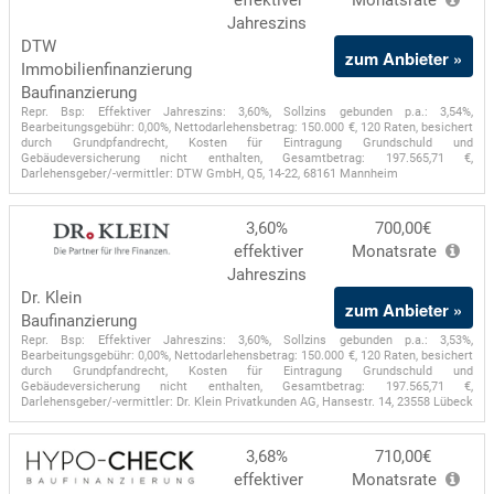
effektiver
Monatsrate
Jahreszins
DTW
zum Anbieter »
Immobilienfinanzierung
Baufinanzierung
Repr. Bsp: Effektiver Jahreszins: 3,60%, Sollzins gebunden p.a.: 3,54%,
Bearbeitungsgebühr: 0,00%, Nettodarlehensbetrag: 150.000 €, 120 Raten, besichert
durch Grundpfandrecht, Kosten für Eintragung Grundschuld und
Gebäudeversicherung nicht enthalten, Gesamtbetrag: 197.565,71 €,
Darlehensgeber/-vermittler: DTW GmbH, Q5, 14-22, 68161 Mannheim
3,60%
700,00€
effektiver
Monatsrate
Jahreszins
Dr. Klein
zum Anbieter »
Baufinanzierung
Repr. Bsp: Effektiver Jahreszins: 3,60%, Sollzins gebunden p.a.: 3,53%,
Bearbeitungsgebühr: 0,00%, Nettodarlehensbetrag: 150.000 €, 120 Raten, besichert
durch Grundpfandrecht, Kosten für Eintragung Grundschuld und
Gebäudeversicherung nicht enthalten, Gesamtbetrag: 197.565,71 €,
Darlehensgeber/-vermittler: Dr. Klein Privatkunden AG, Hansestr. 14, 23558 Lübeck
3,68%
710,00€
effektiver
Monatsrate