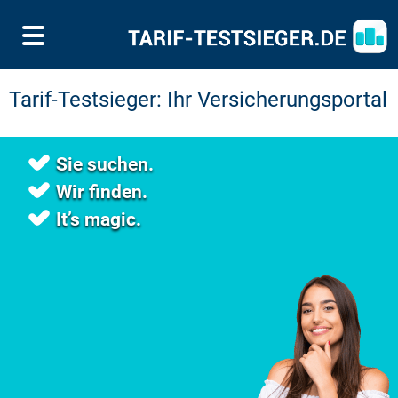
Tarif-Testsieger: Ihr Versicherungsportal
Sie suchen.
Wir finden.
It’s magic.