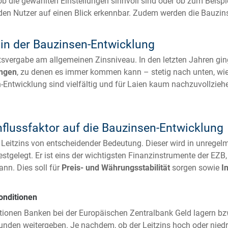
b die gewählten Einstellungen sinnvoll sind oder ob zum Beispie
den Nutzer auf einen Blick erkennbar. Zudem werden die Bauzin
in der Bauzinsen-Entwicklung
tsvergabe am allgemeinen Zinsniveau. In den letzten Jahren gi
ngen
, zu denen es immer kommen kann – stetig nach unten, wie
-Entwicklung sind vielfältig und für Laien kaum nachzuvollziehe
influssfaktor auf die Bauzinsen-Entwicklung
er Leitzins von entscheidender Bedeutung. Dieser wird in unreg
tgelegt. Er ist eins der wichtigsten Finanzinstrumente der EZB,
nn. Dies soll für
Preis- und Währungsstabilität
sorgen sowie
I
konditionen
ditionen Banken bei der Europäischen Zentralbank Geld lagern bz
den weitergeben. Je nachdem, ob der Leitzins hoch oder niedrig