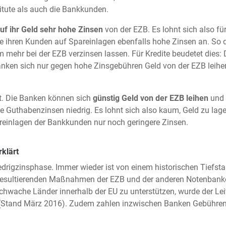
itute als auch die Bankkunden.
uf ihr Geld sehr hohe Zinsen
von der EZB. Es lohnt sich also fü
sie ihren Kunden auf Spareinlagen ebenfalls hohe Zinsen an. S
ehr bei der EZB verzinsen lassen. Für Kredite beudetet dies: D
nken sich nur gegen hohe Zinsgebühren Geld von der EZB leihe
t. Die Banken können sich
günstig Geld von der EZB leihen
und 
 Guthabenzinsen niedrig. Es lohnt sich also kaum, Geld zu lage
areinlagen der Bankkunden nur noch geringere Zinsen.
rklärt
iedrigzinsphase. Immer wieder ist von einem historischen Tiefst
esultierenden Maßnahmen der EZB und der anderen Notenbanken
hwache Länder innerhalb der EU zu unterstützen, wurde der Lei
 (Stand März 2016). Zudem zahlen inzwischen Banken Gebühren d