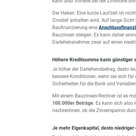
kann also Vorteile bei der Zinshöhe bri
Der Haken: Eine kurze Laufzeit ist nich
Zinstief anhalten wird. Auf lange Sicht 
Baufinanzierung eine
Anschlussfinanz
Bauzinsen steigen. Es kann daher sinnvo
Darlehensnehmer zwar auf einen niedrig
Höhere Kreditsumme kann günstiger 
Je höher der Darlehensbetrag, desto te
bessere Konditionen, wenn sie sich fü
Sicherheiten für die Bank und Variable
Mit einem Bauzinsen-Rechner ist es mög
100.000er Beträge
. Es kann sich also
nachrechnen, ob die Zinsersparnis dur
Je mehr Eigenkapital, desto niedriger 