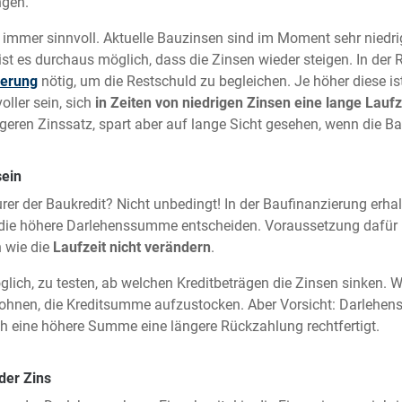
ngen.
t immer sinnvoll. Aktuelle Bauzinsen sind im Moment sehr niedrig 
ist es durchaus möglich, dass die Zinsen wieder steigen. In der R
ierung
nötig, um die Restschuld zu begleichen. Je höher diese ist
ller sein, sich
in Zeiten von niedrigen Zinsen eine lange Laufz
eren Zinssatz, spart aber auf lange Sicht gesehen, wenn die Bau
sein
urer der Baukredit? Nicht unbedingt! In der Baufinanzierung er
r die höhere Darlehenssumme entscheiden. Voraussetzung dafür i
n wie die
Laufzeit nicht verändern
.
lich, zu testen, ab welchen Kreditbeträgen die Zinsen sinken.
 lohnen, die Kreditsumme aufzustocken. Aber Vorsicht: Darlehen
ch eine höhere Summe eine längere Rückzahlung rechtfertigt.
der Zins