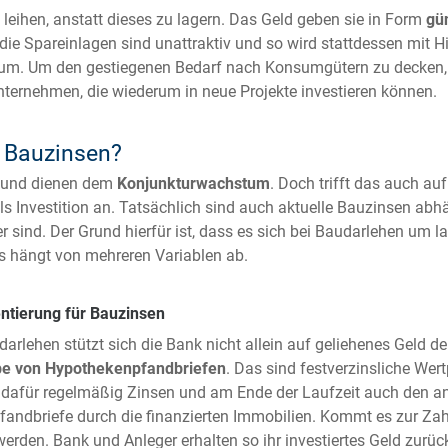
u leihen, anstatt dieses zu lagern. Das Geld geben sie in Form
gü
die Spareinlagen sind unattraktiv und so wird stattdessen mit H
nsum. Um den gestiegenen Bedarf nach Konsumgütern zu decken, m
nternehmen, die wiederum in neue Projekte investieren können.
e Bauzinsen?
ig und dienen dem
Konjunkturwachstum
. Doch trifft das auch au
ls Investition an. Tatsächlich sind auch aktuelle Bauzinsen abh
ind. Der Grund hierfür ist, dass es sich bei Baudarlehen um la
s hängt von mehreren Variablen ab.
ntierung für Bauzinsen
arlehen stützt sich die Bank nicht allein auf geliehenes Geld d
e von Hypothekenpfandbriefen
. Das sind festverzinsliche Wer
n dafür regelmäßig Zinsen und am Ende der Laufzeit auch den a
andbriefe durch die finanzierten Immobilien. Kommt es zur Za
rden. Bank und Anleger erhalten so ihr investiertes Geld zurück