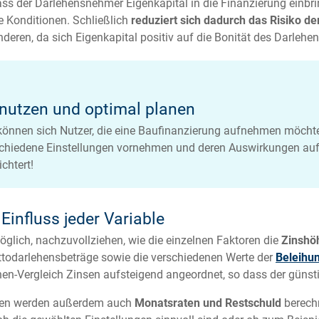
ass der Darlehensnehmer Eigenkapital in die Finanzierung einbrin
ie Konditionen. Schließlich
reduziert sich dadurch das Risiko de
eren, da sich Eigenkapital positiv auf die Bonität des Darlehe
nutzen und optimal planen
önnen sich Nutzer, die eine Baufinanzierung aufnehmen möchten
erschiedene Einstellungen vornehmen und deren Auswirkungen auf
chtert!
Einfluss jeder Variable
öglich, nachzuvollziehen, wie die einzelnen Faktoren die
Zinshö
ettodarlehensbeträge sowie die verschiedenen Werte der
Beleihu
en-Vergleich Zinsen aufsteigend angeordnet, so dass der günsti
nsen werden außerdem auch
Monatsraten und Restschuld
berechn