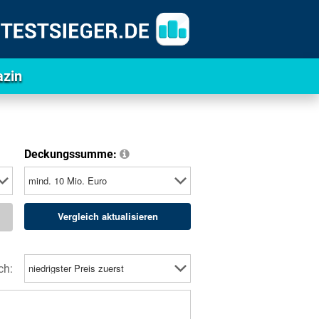
zin
Deckungssumme:
ch: