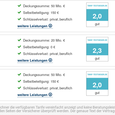
Deckungssumme: 50 Mio. €
Selbstbeteiligung: 150 €
2,0
Schlüsselverlust:
privat
,
beruflich
gut
weitere Leistungen
Deckungssumme: 20 Mio. €
Selbstbeteiligung: 0 €
2,3
Schlüsselverlust:
privat
,
beruflich
gut
weitere Leistungen
Deckungssumme: 50 Mio. €
Selbstbeteiligung: 150 €
2,0
Schlüsselverlust:
privat
,
beruflich
gut
weitere Leistungen
echner die verfügbaren Tarife vereinfacht anzeigt und keine Beratungsleistu
n Seiten der Versicherer überprüft werden. Der genaue Text der Vertrags