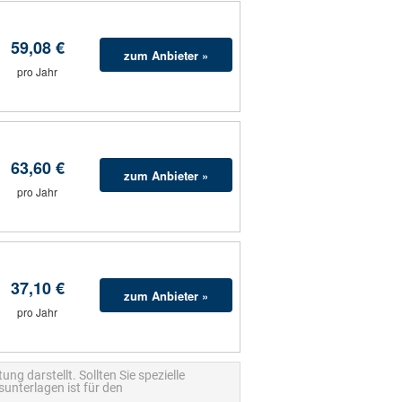
59,08 €
zum Anbieter »
pro Jahr
63,60 €
zum Anbieter »
pro Jahr
37,10 €
zum Anbieter »
pro Jahr
ng darstellt. Sollten Sie spezielle
unterlagen ist für den