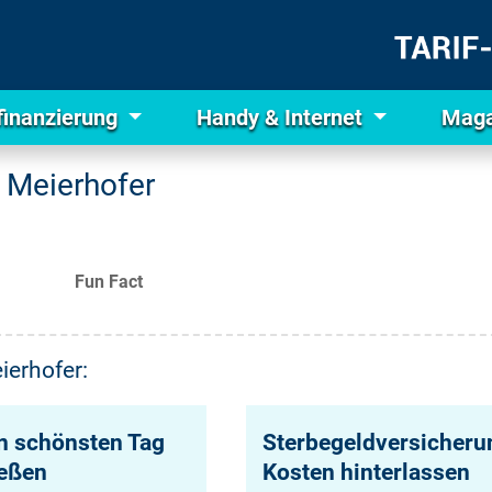
finanzierung
Handy & Internet
Maga
 Meierhofer
Fun Fact
ierhofer:
n schönsten Tag
Sterbegeldversicherun
ießen
Kosten hinterlassen