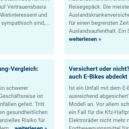
auf Vertrauensbasis
Reisegepäck. Die meist
Mietinteressent und
Auslandskrankenversiche
 sympathisch sind,...
für einen begrenzten Zei
Auslandsaufenthalt. Ein S
weiterlesen »
ng-Vergleich:
Versichert oder nicht
auch E-Bikes abdeckt
ein schwerer
Ist ein Unfall mit dem E-
Geschäftsreise ist
ausreichend abgesicher
ällen gefeit. Tritt
Modell an. Vor allem sch
ben gesundheitlichen
ein Fall für die Kfz-Haftp
nzielles Risiko für
Elektroräder nicht mehr 
 dem...
weiterlesen »
Fortbewegungsmittel für