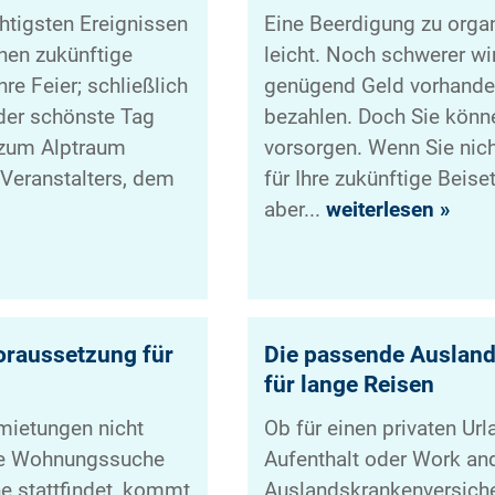
htigsten Ereignissen
Eine Beerdigung zu organ
nen zukünftige
leicht. Noch schwerer wi
re Feier; schließlich
genügend Geld vorhanden
 der schönste Tag
bezahlen. Doch Sie könne
 zum Alptraum
vorsorgen. Wenn Sie nicht
 Veranstalters, dem
für Ihre zukünftige Beiset
aber...
weiterlesen »
oraussetzung für
Die passende Auslan
für lange Reisen
mietungen nicht
Ob für einen privaten Url
die Wohnungssuche
Aufenthalt oder Work and
ne stattfindet, kommt
Auslandskrankenversiche