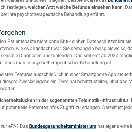
n weitere Funktionen integriert, beispielsweise das
Bonusheft 
ch festlegen,
welcher Arzt welche Befunde einsehen kann
. Da
über Ihre psychotherapeutische Behandlung erfährt.
 Vorgehen
alen Patientenakte nicht ohne Kritik einher. Datenschützer kritis
g stehen, wie es angedacht war. Sie bemängeln beispielsweise, 
 sensible Diagnosen auszublenden. Das soll erst ab 2022 möglic
en, dass man in psychotherapeutischer Behandlung ist.
 meisten Features ausschließlich in einer Smartphone-App steuer
 diesem Zwecke eigens ein Terminal bereitzustellen, über das M
rworfen.
icherheitslücken in der sogenannten Telematik-Infrastruktur
.
f potentielle Patienteninfos Zugriff zu erlangen. Derzeit ist je
s zur ePA? Das
Bundesgesundheitsministerium
hat eigens eine I