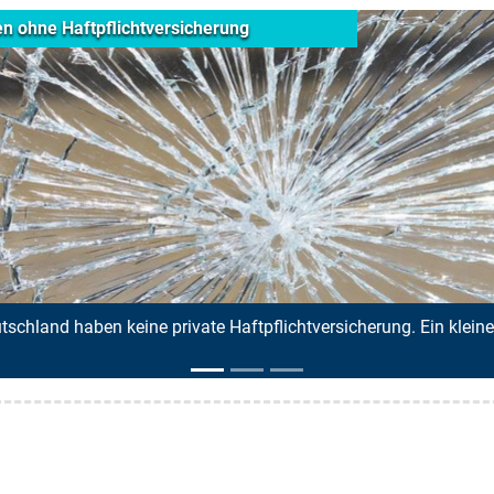
Alles wird teurer
leiner Fehltritt kann für sie zum
Ob Heizkosten, Kr
Doch du…