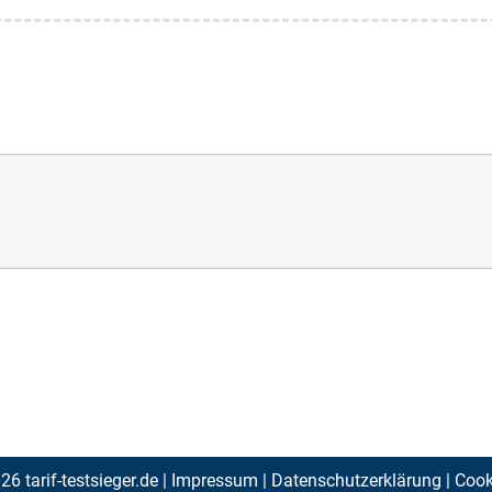
6 tarif-testsieger.de |
Impressum
|
Datenschutzerklärung
|
Cooki