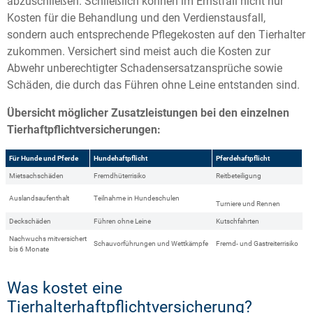
abzuschließen. Schließlich können im Ernstfall nicht nur
Kosten für die Behandlung und den Verdienstausfall,
sondern auch entsprechende Pflegekosten auf den Tierhalter
zukommen. Versichert sind meist auch die Kosten zur
Abwehr unberechtigter Schadensersatzansprüche sowie
Schäden, die durch das Führen ohne Leine entstanden sind.
Übersicht möglicher Zusatzleistungen bei den einzelnen
Tierhaftpflichtversicherungen:
Für Hunde und Pferde
Hundehaftpflicht
Pferdehaftpflicht
Mietsachschäden
Fremdhüterrisiko
Reitbeteiligung
Auslandsaufenthalt
Teilnahme in Hundeschulen
Turniere und Rennen
Deckschäden
Führen ohne Leine
Kutschfahrten
Nachwuchs mitversichert
Schauvorführungen und Wettkämpfe
Fremd- und Gastreiterrisiko
bis 6 Monate
Was kostet eine
Tierhalterhaftpflichtversicherung?