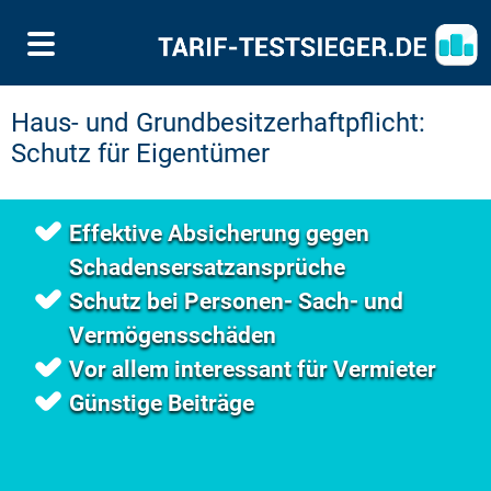
Haus- und Grundbesitzerhaftpflicht:
Schutz für Eigentümer
Effektive Absicherung gegen
Schadensersatzansprüche
Schutz bei Personen- Sach- und
Vermögensschäden
Vor allem interessant für Vermieter
Günstige Beiträge