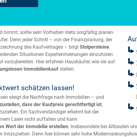
hen
nimmt, sollte sein Vorhaben stets sorgfältig planen.
Auf
fer. Denn jeder Schritt – von der Finanzplanung, der
rzeichnung des Kaufvertrages – birgt
Stolpersteine
.
cheidenden Situationen Expertenmeinungen einzuholen
t vorzubereiten. Hier erfahren Hauskäufer, wie sie auf
bungslosen Immobilienkauf
stellen.
ktwert schätzen lassen!
nsen steigt die Nachfrage nach Immobilien – und
zustellen, dass der Kaufpreis gerechtfertigt ist
,
zuziehen. Ein Sachverständiger erkennt bei der
inem Laien nicht auffallen und kann
n Wert der Immobilie erstellen
. Insbesondere bei Altbauten u
ten hinzuziehen. Denn hier können sehr hohe Modernisierungskos