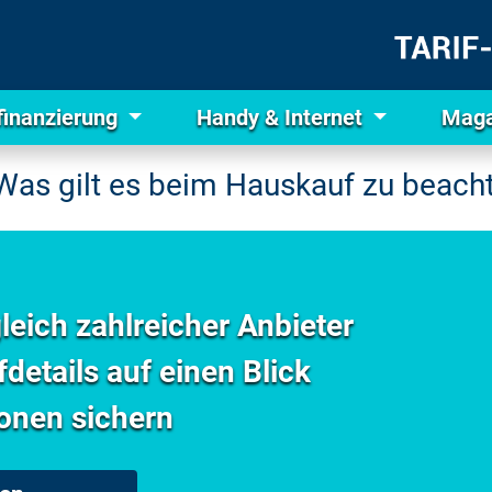
finanzierung
Handy & Internet
Maga
Was gilt es beim Hauskauf zu beach
leich zahlreicher Anbieter
details auf einen Blick
onen sichern