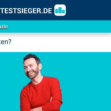
zin
ten?