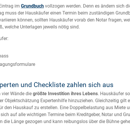
Eintrag im
Grundbuch
vollzogen werden. Denn es ändern sich di
trag muss der Hauskäufer einen Termin beim zuständigen Grund
 variieren können, sollten Hauskäufer vorab den Notar fragen, we
ß, welche Unterlagen jeweils nötig sind.
fer:
pass
ragungsformulare
perten und Checkliste zahlen sich aus
n vier Wände die
größte Investition ihres Lebens
. Hauskäufer so
der Objektschätzung Expertenhilfe hinzuziehen. Gleichzeitig gilt
 für den Hauskauf zu erstellen. Eine Doppelbelastung aus Miet
 sich auf alle wichtigen Termine beim Kreditgeber, Notar und Gr
in die Länge gezogen und kann reibungslos über die Bühne gehe