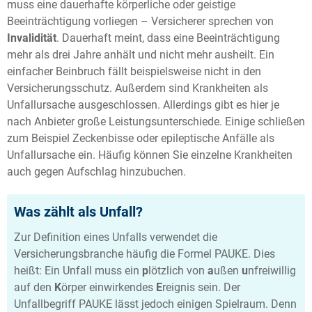
muss eine dauerhafte körperliche oder geistige
Beeinträchtigung vorliegen – Versicherer sprechen von
Invalidität
. Dauerhaft meint, dass eine Beeinträchtigung
mehr als drei Jahre anhält und nicht mehr ausheilt. Ein
einfacher Beinbruch fällt beispielsweise nicht in den
Versicherungsschutz. Außerdem sind Krankheiten als
Unfallursache ausgeschlossen. Allerdings gibt es hier je
nach Anbieter große Leistungsunterschiede. Einige schließen
zum Beispiel Zeckenbisse oder epileptische Anfälle als
Unfallursache ein. Häufig können Sie einzelne Krankheiten
auch gegen Aufschlag hinzubuchen.
Was zählt als Unfall?
Zur Definition eines Unfalls verwendet die
Versicherungsbranche häufig die Formel PAUKE. Dies
heißt: Ein Unfall muss ein
p
lötzlich von
a
ußen
u
nfreiwillig
auf den
K
örper einwirkendes
E
reignis sein. Der
Unfallbegriff PAUKE lässt jedoch einigen Spielraum. Denn